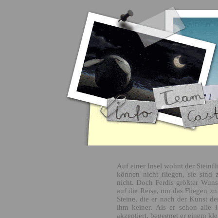
Auf einer Insel wohnt der Steinfl
können nicht fliegen, sie sind 
nicht. Doch Ferdis größter Wunsc
auf die Reise, um das Fliegen zu 
Steine, die er nach der Kunst de
ihm keiner. Als er schon alle
akzeptiert, begegnet er einem kle